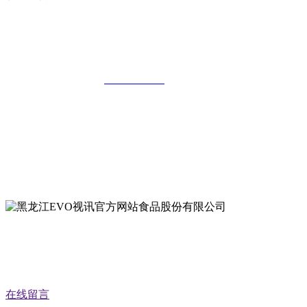
黑龙江EVO视讯官方网站食品股份有限
公司
全国统一客服热线：
18903658751
地址：哈尔滨南岗区红旗满族乡科技园区
地址：双城经济技术开发区娃哈哈路6号
地址：黑龙江萝北县宝泉岭二九0公路一号
地址：黑龙江省延寿县工业园区北泰山路5号
公众号二维码
在线留言