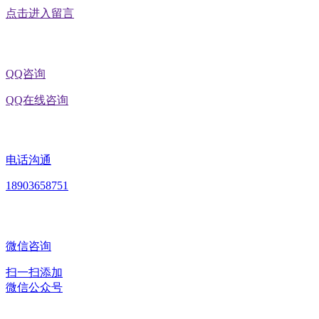
点击进入留言
QQ咨询
QQ在线咨询
电话沟通
18903658751
微信咨询
扫一扫添加
微信公众号