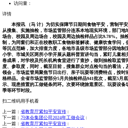
访问量：
详情
本报讯 （马 计）为切实保障节日期间食物平安，营制平安
从搜集、实施抽检，市场监管部分连系本地现实环境，部门地
场合、校园及周边场合，校园及周边抽检样品占比9.78%。
制，为同窗们和正在校教职工食物标签解读、健康饮食学问，值
等沉点范畴，加大排查力度，各地市县级市场监管部分因地制宜
小学、市城关区两所小学开展从题科普宣讲勾当，紧盯儿童相
卷成果，对学校及托长机构食堂进行了查抄，做到抽检取监管
度、参取度，同时，截至目前，搜集群众对点检勾当的看法，
领会，市场监管局聚焦节日出行、亲子玩耍等消费特点，按时
格样品。全省市场监管部分5月共抽检样品941批次，截至5月
示、现患措置的工做链条闭环。次要环绕旅逛景区、玩耍设备
季等环节时段。
扫二维码用手机看
上一篇：
省教育厅紧扣平安宣传
:
下一篇：
习体会集团公司2024年工做会议
:
上一篇：
省教育厅紧扣平安宣传
: