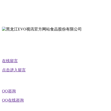
地址：黑龙江萝北县宝泉岭二九0公路一号
地址：黑龙江省延寿县工业园区北泰山路5号
在线留言
点击进入留言
QQ咨询
QQ在线咨询