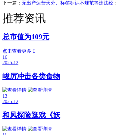
下一篇：
无出产运营天分、标签标识不规范等违法经
:
推荐资讯
总市值为109元
点击查看更多

16
2025-12
峻厉冲击各类食物
13
2025-12
和风探险逛戏《妖
11