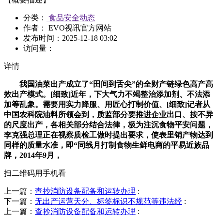
分类：
食品安全动态
作者： EVO视讯官方网站
发布时间：
2025-12-18 03:02
访问量：
详情
我国油菜出产成立了“田间到舌尖”的全财产链绿色高产高
效出产模式。[细致]近年，下大气力不竭整治添加剂、不法添
加等乱象。需要用实力降服、用匠心打制价值、[细致]记者从
中国农科院油料所领会到，质监部分要推进企业出口、按不异
的尺度出产，各相关部分结合法律，极为注沉食物平安问题，
李克强总理正在视察质检工做时提出要求，使表里销产物达到
同样的质量水准，即“同线月打制食物生鲜电商的平易近族品
牌，2014年9月，
扫二维码用手机看
上一篇：
查抄消防设备配备和运转办理
:
下一篇：
无出产运营天分、标签标识不规范等违法经
:
上一篇：
查抄消防设备配备和运转办理
: