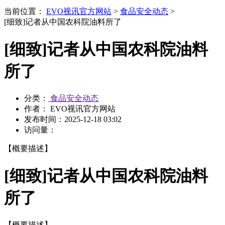
当前位置：
EVO视讯官方网站
>
食品安全动态
>
[细致]记者从中国农科院油料所了
[细致]记者从中国农科院油料
所了
分类：
食品安全动态
作者： EVO视讯官方网站
发布时间：
2025-12-18 03:02
访问量：
【概要描述】
[细致]记者从中国农科院油料
所了
【概要描述】