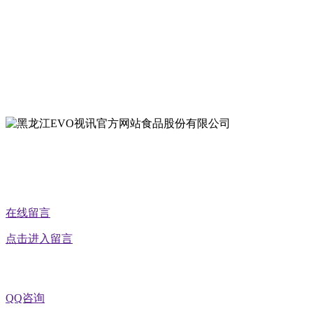
地址：哈尔滨南岗区红旗满族乡科技园区
地址：双城经济技术开发区娃哈哈路6号
地址：黑龙江萝北县宝泉岭二九0公路一号
地址：黑龙江省延寿县工业园区北泰山路5号
公众号二维码
在线留言
点击进入留言
QQ咨询