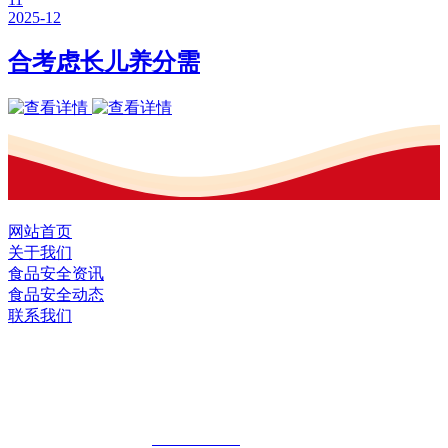
2025-12
合考虑长儿养分需
网站首页
关于我们
食品安全资讯
食品安全动态
联系我们
黑龙江EVO视讯官方网站食品股份有限
公司
全国统一客服热线：
18903658751