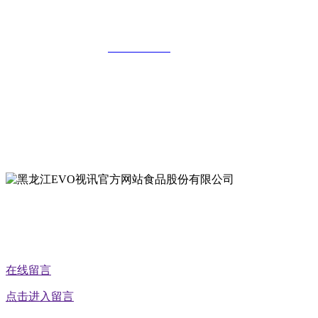
黑龙江EVO视讯官方网站食品股份有限公
全国统一客服热线：
18903658751
地址：哈尔滨南岗区红旗满族乡科技园区
地址：双城经济技术开发区娃哈哈路6号
地址：黑龙江萝北县宝泉岭二九0公路一号
地址：黑龙江省延寿县工业园区北泰山路5号
在线留言
点击进入留言