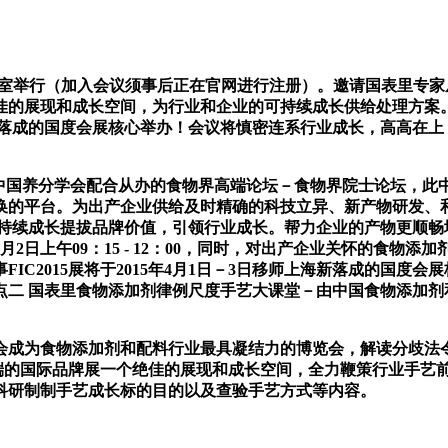
展馆会议室举行（加入会议须事后正在官网进行注册）。邀请国表里专
的展现和成长空间，为行业和企业的可持续成长供给处理方案。
师上海新落成的国度会展核心举办！会议将慎密连系行业成长，高高
国养分学会配合从办的食物界高端论坛－食物界院士论坛，此中，F
的平台。为出产企业供给及时精确的科技立异、新产物研发、和开辟
可持续成长提拔品牌价值，引领行业成长。帮力企业的产物更顺
月2日上午09：15 - 12：00，同时，对出产企业关怀的食
2015展将于2015年4月1日－3日移师上海新落成的国度会展核心(
点二 国表里食物添加剂律例尺度手艺大课堂－由中国食物添加剂
成为食物添加剂和配料行业最具凝结力的博览会，解读分歧法令
高端的国际品牌展一个绝佳的展现和成长空间，全力鞭策行业手艺
科研制制手艺成长标的目的以及查验手艺方式等内容。