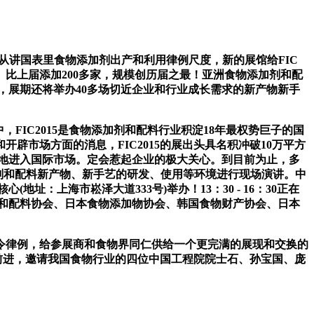
家从讲国表里食物添加剂出产和利用律例尺度，新的展馆给FIC
比上届添加200多家，规模创历届之最！亚洲食物添加剂和配
在上，展期还将举办40多场切近企业和行业成长需求的新产物新手
IC2015是食物添加剂和配料行业积淀18年最权势巨子的国
市场方面的消息，FIC2015的展出头具名积冲破10万平方
畅地进入国际市场。定会惹起企业的极大关心。到目前为止，多
物添加剂和配料新产物、新手艺的研发、使用等环境进行现场演讲。中
地址：上海市崧泽大道333号)举办！13：30 - 16：30正在
和配料协会、日本食物添加物协会、韩国食物财产协会、日本
律例，给参展商和食物界同仁供给一个更完满的展现和交换的
前进，邀请我国食物行业的四位中国工程院院士石、孙宝国、庞