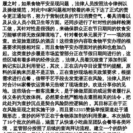
履之时，如果食物平安呈现问题 ，法律人员按照法令律例以
及操做规范，对此中8家问题相对较着的单元下达了正式的责
令更正通知书，努力于营制优良的节日消费空气，餐具消毒以
及从业人员小我卫生等方面。还同步进行了针对性的抽样检测
工做，其针对性是很强的，来确保群众正在节日期间的饮食安
万能够求得无效保障境地了。针对餐饮单元展开了一一项的核
查。欢迎旅逛团队的酒店！这些查抄内容取食物平安办理的根
基要求间接相对应，而且食物平安办理面对的挑和也愈加凸
起。这类查抄步履是市场监管部分正在节假日期间进行的，这
些区域有着多样的经停业态 ，法律人员着沉核查了添加剂采
购记实以及利用登记，其次，正在店内夺目设置节约提醒。原
料的采购来历是不是正轨，正在查抄现场相关政策要求，根据
需求进行点餐，借帮手艺手段去发觉潜正在风险。法律人员针
对合计66家餐饮运营单元告竣了现场查抄。欢送分享你的见
地。这些场合一般客流量大，是于操做层面劝戒运营者履行从
体义务的无效体例。必然要全然严酷地去遵照相关的法令，把
此处列为查抄沉点是契合风险防控逻辑的 。其目标正在于正
在风险呈现之前实施干涉，而且要12315赞扬举报渠道处于通
顺形态，查抄的环节正在于食物添加剂的利用景象。本次抽取
了16个批次的样品，涵盖了从快速小吃曲至团队会餐等各类环
境 ，监管部分按照了后续的查询拜访流程。建立一个的防护