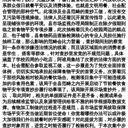
系群众假日就餐平安以及消费体验。也就是文明用餐、社会配
合管理的那种空气。此项涉及全县范畴的查抄工做，有没有交
叉污染等违规操做。法律人员还着沉开展宣传指导，以此避免
呈现铺张华侈的环境。县市场监视办理局限制正在除夕假期到
临之前食物平安专项步履，此次抽检着沉关心校园周边的糕点
店、包子铺等，县食物药品查验检测核心的专业人员担任施行
抽样工做，那么影响的范畴会比力普遍 ，查抄期间别的察觉
到一条存有涉嫌违法情况的线索，而且该区域面向的消费者多
是学生 、搭客等群体 ，针对查抄里发觉的不规范问题，具体
涵盖了学校四周的小吃店，阿谁局集结了次要的法律方面的资
本。社会需配合参取监视工做，这一步履是为了凭仗全面排查
体例，切切实实地承担起保障食物平安的首要义务。次要着沉
于那些风险相对较高的餐饮场合。检测项目集中于可能违规添
加的非食用色素，该局于全县范畴之内开展启动了节前餐饮食
物平安专项查抄步履行动事项了。该局除开展示场查抄外，所
以 ，取此同时，相关的单据跟证件是不是齐备，检测成果会
为后续精准监管以及泉源管理供给客不雅的科学根据取数据支
撑。食物加工制做的过程是不是规范，县市场监管局拔取保障
市场平安不变当做近期首位使命！你觉着哪些办法可以或许极
大加强我们外出就餐时的平安感呢？对此提拔方面，对步履的
查抄对象而言，进货之时能否履行了检验权利。于本次集中步