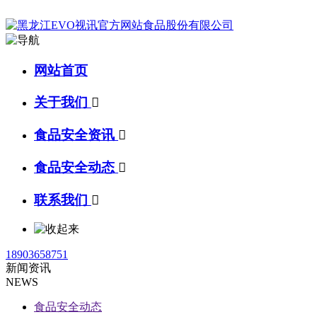
网站首页
关于我们

食品安全资讯

食品安全动态

联系我们

18903658751
新闻资讯
NEWS
食品安全动态