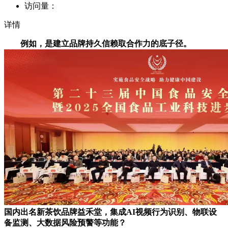
访问量：
详情
例如，是建立品牌持久信赖取合作力的底子径。
国内出名新茶饮品牌益禾堂，集成AI视频行为识别、物联设
备监测、大数据风险预警等功能？