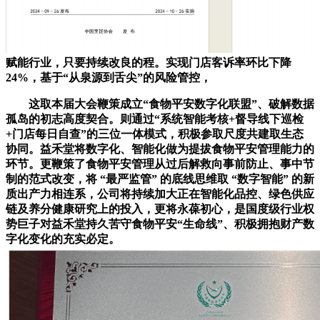
赋能行业，只要持续改良的程。实现门店客诉率环比下降
24%，基于“从泉源到舌尖”的风险管控，
这取本届大会鞭策成立“食物平安数字化联盟”、破解数据
孤岛的初志高度契合。则通过“系统智能考核+督导线下巡检
+门店每日自查”的三位一体模式，积极参取尺度共建取生态
协同。益禾堂将数字化、智能化做为提拔食物平安管理能力的
环节。更鞭策了食物平安管理从过后解救向事前防止、事中节
制的范式改变，将 “最严监管” 的底线思维取 “数字智能” 的新
质出产力相连系，公司将持续加大正在智能化品控、绿色供应
链及养分健康研究上的投入，更将永葆初心，是国度级行业权
势巨子对益禾堂持久苦守食物平安“生命线”、积极拥抱财产数
字化变化的充实必定。