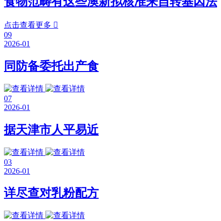
食物范畴有这些澳新拟核准来自转基因法
点击查看更多

09
2026-01
同防备委托出产食
07
2026-01
据天津市人平易近
03
2026-01
详尽查对乳粉配方