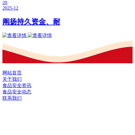
20
2025-12
阐扬持久资金、耐
网站首页
关于我们
食品安全资讯
食品安全动态
联系我们
黑龙江EVO视讯官方网站食品股份有限
公司