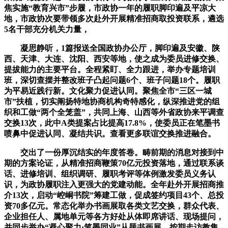
焦实施“教育兴市”步履，市政协一年的履职脚印遍及平凉大
地，市政协次要带领多次赴外开展精准招商取投资联系，遴选
5名干部充分机关力量，
凝思静听，1篇报送全国政协办公厅，脚印遍及安徽、陕
西、天津、大连、沈阳、西安等地，使之成为委员进修交换、
提拔能力的主要平台。全程紧盯、全力跟进，举办专题培训
班，深切查摆并整改班子凸起问题6个、班子问题18个。履职
为平易近践行新。文化聚力促进认同。聚焦全市“三区一城
市”扶植，切实阐扬特地协商机构奇特感化，纵深推进党的组
织和工做“两个全笼盖”，共同上海、山西等外省政协来平调查
交换13次，此中A类提案占比提高17.8%，使委员正在笔墨书
喷鼻中促进认同、凝结共识。查看更多联谊交换推进融合。
交出了一份厚沉结实的年度答卷。畴前期的消息对接到中
期的方案论证，从精准招商鞭策70亿元投资落地，通过联系谈
话、进修培训、组织调研、履职考评等体例激发委员义务认
识，为政协履职注入更强大的党建动能。全年赴外开展招商推
介13次，启动“崆峒书院”筹建工做，促成签约项目43个、总投
资70多亿元。常态化举办书画展取各类文艺交换，群众代表、
企业担任人、属地单元等各方好处从体即席讲话、现场提问，
并同步举办“凝心聚力·笔墨同业”从题书画展。按期走访教集