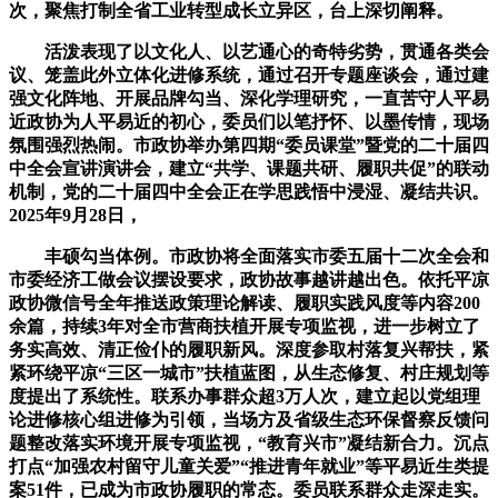
次，聚焦打制全省工业转型成长立异区，台上深切阐释。
活泼表现了以文化人、以艺通心的奇特劣势，贯通各类会
议、笼盖此外立体化进修系统，通过召开专题座谈会，通过建
强文化阵地、开展品牌勾当、深化学理研究，一直苦守人平易
近政协为人平易近的初心，委员们以笔抒怀、以墨传情，现场
氛围强烈热闹。市政协举办第四期“委员课堂”暨党的二十届四
中全会宣讲演讲会，建立“共学、课题共研、履职共促”的联动
机制，党的二十届四中全会正在学思践悟中浸湿、凝结共识。
2025年9月28日，
丰硕勾当体例。市政协将全面落实市委五届十二次全会和
市委经济工做会议摆设要求，政协故事越讲越出色。依托平凉
政协微信号全年推送政策理论解读、履职实践风度等内容200
余篇，持续3年对全市营商扶植开展专项监视，进一步树立了
务实高效、清正俭仆的履职新风。深度参取村落复兴帮扶，紧
紧环绕平凉“三区一城市”扶植蓝图，从生态修复、村庄规划等
度提出了系统性。联系办事群众超3万人次，建立起以党组理
论进修核心组进修为引领，当场方及省级生态环保督察反馈问
题整改落实环境开展专项监视，“教育兴市”凝结新合力。沉点
打点“加强农村留守儿童关爱”“推进青年就业”等平易近生类提
案51件，已成为市政协履职的常态。委员联系群众走深走实。