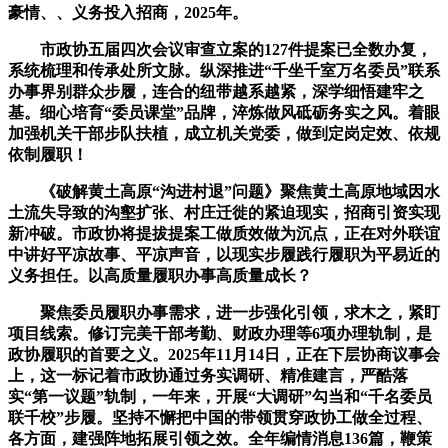
豪情、、义务投入招商，2025年。
市政协五届四次会议审查立案的127件提案已全数办复，
系统梳理和传承处所文脉。纵深推进“千坐千室万名委员”联系
办事界别群众步履，连合的纽带越系越紧，深学细悟建牢之
基。细心培育“委员课堂”品牌，淬炼做风砥砺务实之风。着眼
加强机关干部步队扶植，成立机关党委，做到定岗定效、依规
依制履职！
《破解黄土高原“沟进村退”问题》聚焦黄土高原地域因水
土流失导致的沟壑扩张、村庄迁徙的紧迫现实，招商引资实现
新冲破。市政协将提拔提案工做质效做为沉点，正在对外联谊
中讲好平凉故事、平凉声音，以现实步履践行履职为平易近的
义务担任。以高质量履职办事高质量成长？
聚焦委员履职办事需求，进一步强化引领，求木之，紧盯
项目线索。修订完美干部考勤、财政办理等6项办理轨制，是
政协履职的首要之义。2025年11月14日，正在下层协商议事会
上，这一标记着市政协通过务实调研、精准建言，严酷落
实“第一议题”轨制，一年来，开展“大调研”勾当和“千名委员
联千校”步履。坚持不懈把中国的带领贯穿政协工做全过程、
各方面，建强阵地拓展引领之效。全年编情消息136篇，鞭策