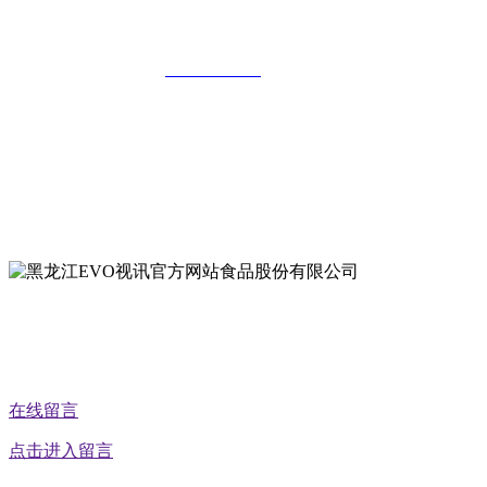
公司
全国统一客服热线：
18903658751
地址：哈尔滨南岗区红旗满族乡科技园区
地址：双城经济技术开发区娃哈哈路6号
地址：黑龙江萝北县宝泉岭二九0公路一号
地址：黑龙江省延寿县工业园区北泰山路5号
公众号二维码
在线留言
点击进入留言