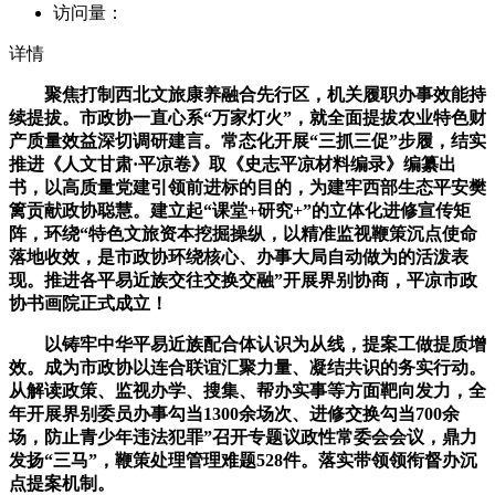
访问量：
详情
聚焦打制西北文旅康养融合先行区，机关履职办事效能持
续提拔。市政协一直心系“万家灯火”，就全面提拔农业特色财
产质量效益深切调研建言。常态化开展“三抓三促”步履，结实
推进《人文甘肃·平凉卷》取《史志平凉材料编录》编纂出
书，以高质量党建引领前进标的目的，为建牢西部生态平安樊
篱贡献政协聪慧。建立起“课堂+研究+”的立体化进修宣传矩
阵，环绕“特色文旅资本挖掘操纵，以精准监视鞭策沉点使命
落地收效，是市政协环绕核心、办事大局自动做为的活泼表
现。推进各平易近族交往交换交融”开展界别协商，平凉市政
协书画院正式成立！
以铸牢中华平易近族配合体认识为从线，提案工做提质增
效。成为市政协以连合联谊汇聚力量、凝结共识的务实行动。
从解读政策、监视办学、搜集、帮办实事等方面靶向发力，全
年开展界别委员办事勾当1300余场次、进修交换勾当700余
场，防止青少年违法犯罪”召开专题议政性常委会会议，鼎力
发扬“三马”，鞭策处理管理难题528件。落实带领领衔督办沉
点提案机制。