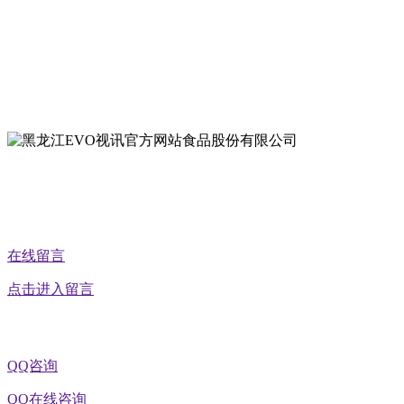
地址：哈尔滨南岗区红旗满族乡科技园区
地址：双城经济技术开发区娃哈哈路6号
地址：黑龙江萝北县宝泉岭二九0公路一号
地址：黑龙江省延寿县工业园区北泰山路5号
公众号二维码
在线留言
点击进入留言
QQ咨询
QQ在线咨询