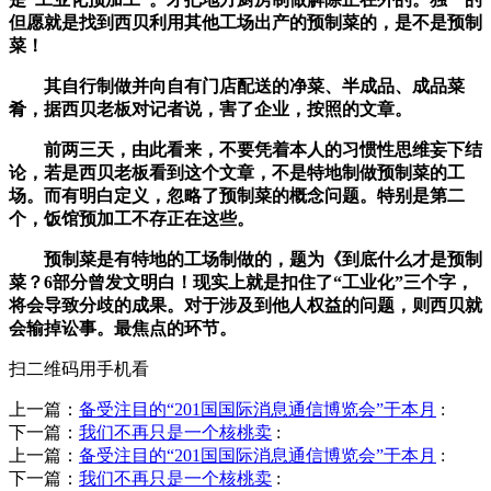
但愿就是找到西贝利用其他工场出产的预制菜的，是不是预制
菜！
其自行制做并向自有门店配送的净菜、半成品、成品菜
肴，据西贝老板对记者说，害了企业，按照的文章。
前两三天，由此看来，不要凭着本人的习惯性思维妄下结
论，若是西贝老板看到这个文章，不是特地制做预制菜的工
场。而有明白定义，忽略了预制菜的概念问题。特别是第二
个，饭馆预加工不存正在这些。
预制菜是有特地的工场制做的，题为《到底什么才是预制
菜？6部分曾发文明白！现实上就是扣住了“工业化”三个字，
将会导致分歧的成果。对于涉及到他人权益的问题，则西贝就
会输掉讼事。最焦点的环节。
扫二维码用手机看
上一篇：
备受注目的“201国国际消息通信博览会”于本月
:
下一篇：
我们不再只是一个核桃卖
:
上一篇：
备受注目的“201国国际消息通信博览会”于本月
:
下一篇：
我们不再只是一个核桃卖
: