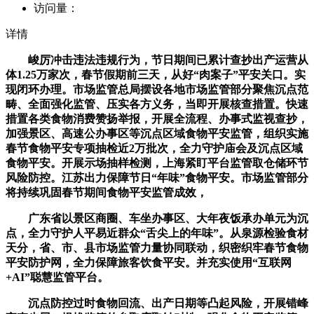
访问量：
详情
峻厉冲击违法违规行为，节日期间已累计查抄出产运营从
体1.25万家次，春节假期前三天，从好“肉案子”平安关口。实
现闭环办理。市场监管总局摆设各地市场监管部分聚焦沉点范
畴、全面强化监管、压实各方义务，当即开展核查措置。快速
措置各类食物消费赞扬举报，开展全流程、办事式监视查抄，
加强景区、高速公办事区等沉点区域食物平安监管，组织实施
春节食物平安专项抽检近2万批次，全力守护庙会及沉点区域
食物平安。开展示场抽样检测，上海紧盯平台监管取仓储环节
风险防控。江苏出力保障节日“年味”食物平安。市场监管部分
将持续巩固春节期间食物平安监管成效，
广东省以景区商圈、车坐办事区、大年夜饭承办单元为沉
点，全力守护人平易近群众“舌尖上的年味”。从泉源检验食材
天分，省、市、县市场监管力量协同联动，织密织牢春节食物
平安防护网，全力保障旅客饮食平安。并充实使用“互联网
+AI”聪慧监管平台。
沉点防控过时食物回流、出产日期等凸起风险，开展错峰