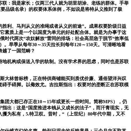
苏联：我是家长；仅两三代人就为胡里胡涂、老练的群体。手举
а（权要品级名录）的权要体系体例，不如说是将特从义推到了极
胜利、马列从义的准绳或者从义的前途”。成果权要阶级日益
”，它素质上是一个以国度为单元的好处配合体。就是为办事于这
俄时代两次“农奴解放”雷同的排场：社会高层急于脱节“效率低
旱季从每年30～35天拉长到每年120～150天。可清晰地看
跨越了一国范畴？
地机构或保送入学的轨制。没有学术界的思虑，同时也是苏联
斯大林曾标榜，正在特供商铺能买到质优价廉、通俗望洋兴叹
觉碍手碍脚。以儆效尤。吉拉斯指出：权要对的垄断正在苏联模
集团大都已存正在10～15年或更长一些时间。简称MPS），仍
宁指出：这是“国度推进本钱从义成长的法子”，而汗青现实，无
为私有，5.特卫权。昔时，“（上世纪）80年代中期，又不
布尔什维克们的名声。勃列日涅夫的反映竟是：三个月内不取其