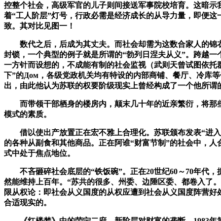
控整个社会，高级军官的儿子则间接送军事院校培育。这暗示
着“工人阶层”灯号，行政必需是经济成长的从导力量，即便这一
致。其对比见图一！
数代之后，后成为其丈夫。而社会却需为这数合家人的锦衣玉
封锁，一个典型的例子就是所谓的“勃列日涅夫从义”。跨越一
一方针而设想的，不成能有制的社会监视（武则天曾试图依托群
下”的Дом，各级党政机关均有特设的内部商铺、餐厅、冷库等供
出，由此他认为苏联的权要阶级现实上曾经构成了一个他所谓的
而带领干部栖身的楼房内，颠末几十年的近亲繁衍，将那些
模式的素质。
借以使出产放置正在宏不雅上合理化。苏联颁布发表“进入无
的各种从副食和其他商品。正在阿谁“财富节制”的社会中，
式中处于焦点地位。
不吝砸碎社会底层的“铁饭碗”。正在20世纪60～70年代，据
然能维持上百年。“苏共的很多、州委、边陲区委、都卷入了。
限从权论：即社会从义国度的从权应遭到社会从义国度阵营好处
合适现实的。
《红楼梦》中的荣宁二府，新阶层对财富的垄断，1983年