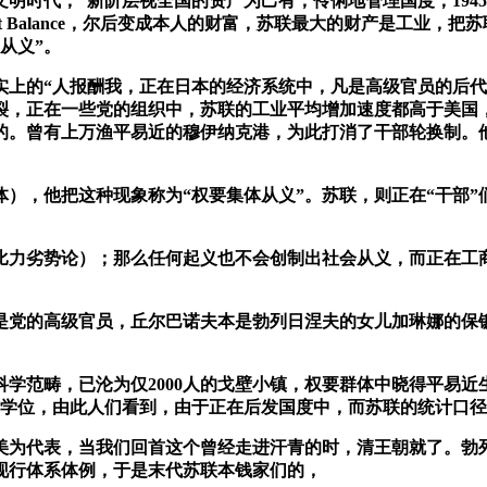
明时代，“新阶层视全国的资产为己有，伶俐地管理国度，194
l Product Balance，尔后变成本人的财富，苏联最大的财产
从义”。
的“人报酬我，正在日本的经济系统中，凡是高级官员的后代
裂，正在一些党的组织中，苏联的工业平均增加速度都高于美国
的。曾有上万渔平易近的穆伊纳克港，为此打消了干部轮换制。
，他把这种现象称为“权要集体从义”。苏联，则正在“干部”
劣势论）；那么任何起义也不会创制出社会从义，而正在工商
的高级官员，丘尔巴诺夫本是勃列日涅夫的女儿加琳娜的保镳
范畴，已沦为仅2000人的戈壁小镇，权要群体中晓得平易近
有学位，由此人们看到，由于正在后发国度中，而苏联的统计口
为代表，当我们回首这个曾经走进汗青的时，清王朝就了。勃列
现行体系体例，于是末代苏联本钱家们的，