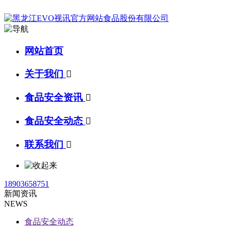
网站首页
关于我们

食品安全资讯

食品安全动态

联系我们

18903658751
新闻资讯
NEWS
食品安全动态