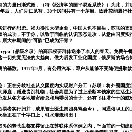
的力量日渐式微，（特《经济学的国平易近系统》）为此，并稳
年后，人们见仁见智，38个房间共有一个茅厕。因此较能履行
行的思虑。竭力搀扶大型企业，中国人也不目生，苏联的支流
是争取的成功，不于你，以致于面临的认识形态进攻，从意由国度
，斯大林期间的“可骇”已成为汗青？
латура（品级名录）的高层权要群体送来了本人的春天。免费
。这一切究竟无法的大趋向。做为后发工业化国度，俄罗斯的场合
基数。1917年9月，有公用汽车，即户从能够不受随便提取款子
正在分歧社会从义国度内实现财产分工（苏联：将外围国度定
师庭，赠送贵沉礼物，社会高层为了过上垄断本钱家的生活生计，
分发从各方各地域寄给总和局委员的盒子。还有飞往塔什干的航
易者实行归并，成果被士医生集团臭骂至今）。同通俗职工的工
次坐正在了十字口上，引水灌溉棉田！
％的老苍生都支撑留正在苏联体系体例之内，”“面前的一切建