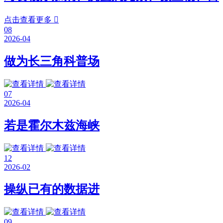
点击查看更多

08
2026-04
做为长三角科普场
07
2026-04
若是霍尔木兹海峡
12
2026-02
操纵已有的数据进
09