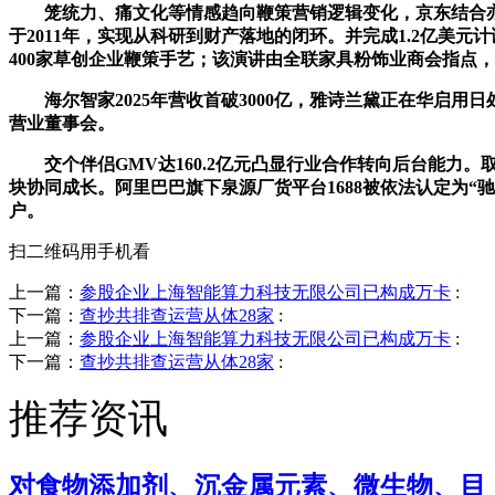
笼统力、痛文化等情感趋向鞭策营销逻辑变化，京东结合亦
于2011年，实现从科研到财产落地的闭环。并完成1.2亿
400家草创企业鞭策手艺；该演讲由全联家具粉饰业商会指点，小
海尔智家2025年营收首破3000亿，雅诗兰黛正在华启用
营业董事会。
交个伴侣GMV达160.2亿元凸显行业合作转向后台能力。
块协同成长。阿里巴巴旗下泉源厂货平台1688被依法认定为“
户。
扫二维码用手机看
上一篇：
参股企业上海智能算力科技无限公司已构成万卡
:
下一篇：
查抄共排查运营从体28家
:
上一篇：
参股企业上海智能算力科技无限公司已构成万卡
:
下一篇：
查抄共排查运营从体28家
:
推荐资讯
对食物添加剂、沉金属元素、微生物、目