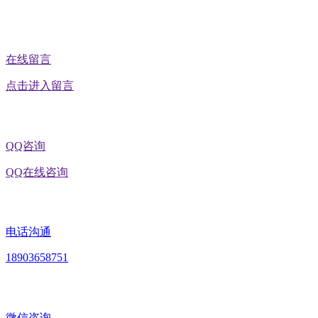
在线留言
点击进入留言
QQ咨询
QQ在线咨询
电话沟通
18903658751
微信咨询