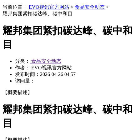
当前位置：
EVO视讯官方网站
>
食品安全动态
>
耀邦集团紧扣碳达峰、碳中和目
耀邦集团紧扣碳达峰、碳中和
目
分类：
食品安全动态
作者： EVO视讯官方网站
发布时间：
2026-04-26 04:57
访问量：
【概要描述】
耀邦集团紧扣碳达峰、碳中和
目
【概要描述】