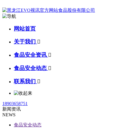
网站首页
关于我们

食品安全资讯

食品安全动态

联系我们

18903658751
新闻资讯
NEWS
食品安全动态