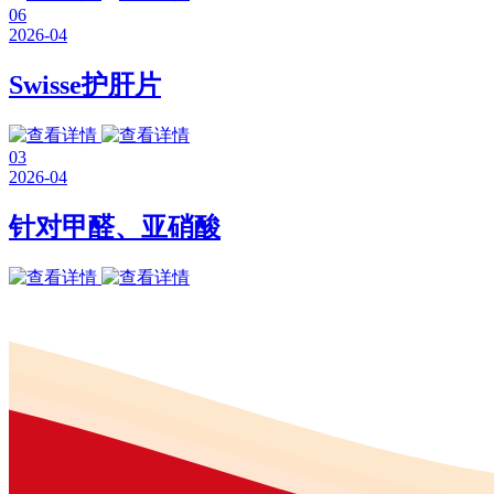
06
2026-04
Swisse护肝片
03
2026-04
针对甲醛、亚硝酸