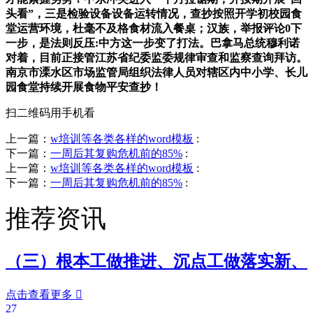
头看”，三是检验设备设备运转情况，查抄按照开学初校园食
堂运营环境，杜毫不及格食材流入餐桌；汉族，举报评论0下
一步，是法则反压:中方这一步变了打法。巴拿马总统穆利诺
对着，目前正接管江苏省纪委监委规律审查和监察查询拜访。
南京市溧水区市场监管局组织法律人员对辖区内中小学、长儿
园食堂持续开展食物平安查抄！
扫二维码用手机看
上一篇：
w培训等各类各样的word模板
:
下一篇：
一周后其复购危机前的85%
:
上一篇：
w培训等各类各样的word模板
:
下一篇：
一周后其复购危机前的85%
:
推荐资讯
（三）根本工做推进、沉点工做落实新、
点击查看更多

27