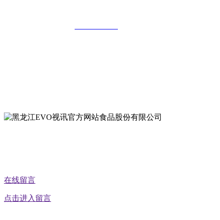
公司
全国统一客服热线：
18903658751
地址：哈尔滨南岗区红旗满族乡科技园区
地址：双城经济技术开发区娃哈哈路6号
地址：黑龙江萝北县宝泉岭二九0公路一号
地址：黑龙江省延寿县工业园区北泰山路5号
公众号二维码
在线留言
点击进入留言