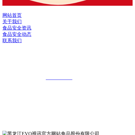
网站首页
关于我们
食品安全资讯
食品安全动态
联系我们
黑龙江EVO视讯官方网站食品股份有限
公司
全国统一客服热线：
18903658751
地址：哈尔滨南岗区红旗满族乡科技园区
地址：双城经济技术开发区娃哈哈路6号
地址：黑龙江萝北县宝泉岭二九0公路一号
地址：黑龙江省延寿县工业园区北泰山路5号