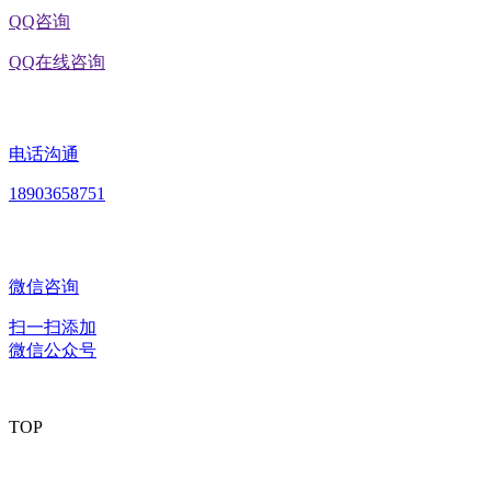
QQ咨询
QQ在线咨询
电话沟通
18903658751
微信咨询
扫一扫添加
微信公众号
TOP
版权所有：黑龙江EVO视讯官方网站食品股份有限公司 Copyright ©