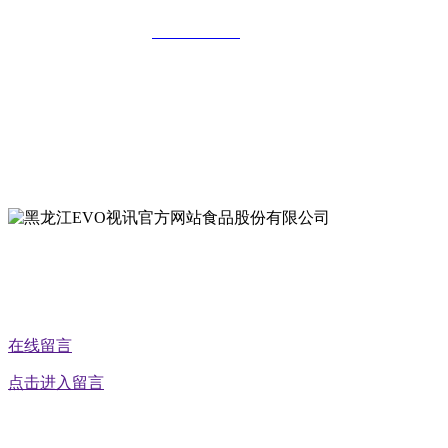
全国统一客服热线：
18903658751
地址：哈尔滨南岗区红旗满族乡科技园区
地址：双城经济技术开发区娃哈哈路6号
地址：黑龙江萝北县宝泉岭二九0公路一号
地址：黑龙江省延寿县工业园区北泰山路5号
公众号二维码
在线留言
点击进入留言