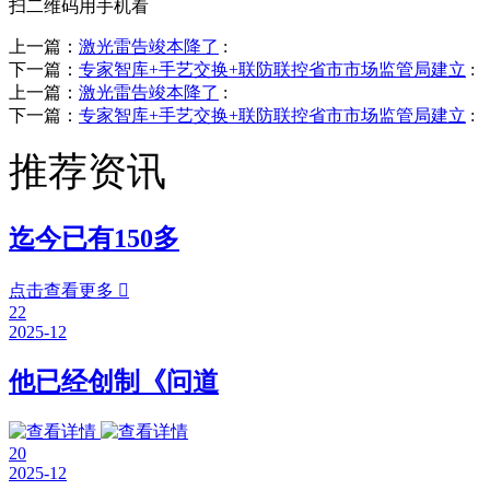
扫二维码用手机看
上一篇：
激光雷告竣本降了
:
下一篇：
专家智库+手艺交换+联防联控省市市场监管局建立
:
上一篇：
激光雷告竣本降了
:
下一篇：
专家智库+手艺交换+联防联控省市市场监管局建立
:
推荐资讯
迄今已有150多
点击查看更多

22
2025-12
他已经创制《问道
20
2025-12