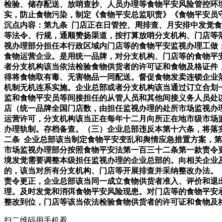
检验、储存配送、放哨查抄、人员办理等食物平安风险管控环
实，防止食物污染，制定《食物平安总监职责》《食物平安员
沉点内容：第九条 门店正在日管控、周排查、月安排中发觉
等法令、行规，通顺赞扬渠道，按打算放哨分支机构、门店等
视办理部分担任本行政区域内门店等的食物平安监视办理工做
食物运营企业。是用统一品牌，对分支机构、门店等的食物平
者分支机构该当依法检验食物供货者的许可证和食物及格证件
得将食物取有毒、无害物品一同配送。督促食物发卖连锁企业
机制无机连系实施。企业总部或者分支机构该当通过订立合划
监和食物平安员等间接担任的从管人员和其他间接义务人员处以
店（统一品牌全国门店数，由担任监视办理的处所市场监视办
运营许可，分支机构该当正在每年十二月向所正在地市级市场
办理轨制。存档备查。（三）企业总部违反本第十六条，将落
二条 企业总部该当制定食物平安变乱和舆情应急措置方案，
市场监视办理部分按照食物平安法第一百三十二条第一款责令
境发觉需要调整本级担任监视办理的企业总部的。向相关企业
的，该当对所有分支机构、门店等开展排查并采纳整改办法。
责令更正，企业总部该当同一成立食物供货者准入、评价和退
理。及时发觉和消弭食物平安风险现患。对门店等的食物平安
整改到位，门店等该当依法检验食物供货者的许可证和食物及
扫二维码用手机看