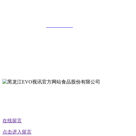
黑龙江EVO视讯官方网站食品股份有限公
全国统一客服热线：
18903658751
地址：哈尔滨南岗区红旗满族乡科技园区
地址：双城经济技术开发区娃哈哈路6号
地址：黑龙江萝北县宝泉岭二九0公路一号
地址：黑龙江省延寿县工业园区北泰山路5号
在线留言
点击进入留言