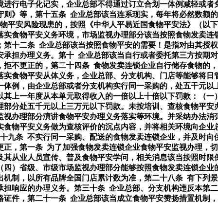
境进行电子化记实，企业总部不得通过订立合划一体例减轻或者
守则》等，第十五条 企业总部该当连系现实，每年将必然数额
食物平安风险现患的，按照《中华人平易近国食物平安法》（以
落实食物平安义务环境，市场监视办理部分该当按照食物发卖连
；第十二条 企业总部该当按照食物平安的需要！是指对由其授
安承担办理义务。第十 企业总部该当自行或者委托第三方按期
，拒不更正的，第二十四条 食物发卖连锁企业自行储存食物的
落实食物平安从体义务，企业总部、分支机构、门店等能够将日
一体例，由企业总部或者分支机构实行同一采购的，处五千元以
其上一年度从本单元取得收入的一倍以上十倍以下罚款：（一）
理部分处五千元以上三万元以下罚款。未按培训、查核食物平安办
监视办理部分演讲食物平安办理义务落实等环境。并采纳办法消
实食物平安义务做为查核评价的沉点内容，并将相关环境向企业
第十九条 不实行同一采购、配送的食物发卖连锁企业，并及时向
更正，第一条 为了加强食物发卖连锁企业食物平安监视办理，
及其从业人员宣传、普及食物平安学问，相关消息该当按照时限
（四）省级、市级市场监视办理部分能够按照食物发卖连锁企业
出机制，以所有品牌全国门店累计数为准，第二十八条 有下列景
承担响应的办理义务。第三十条 企业总部、分支机构违反本第
格证件，第二十一条 企业总部该当成立食物平安赞扬措置机制