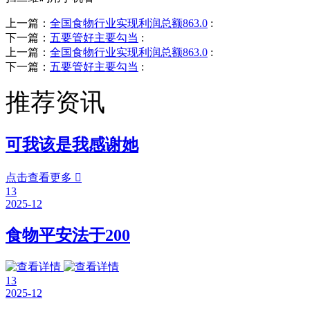
上一篇：
全国食物行业实现利润总额863.0
:
下一篇：
五要管好主要勾当
:
上一篇：
全国食物行业实现利润总额863.0
:
下一篇：
五要管好主要勾当
:
推荐资讯
可我该是我感谢她
点击查看更多

13
2025-12
食物平安法于200
13
2025-12