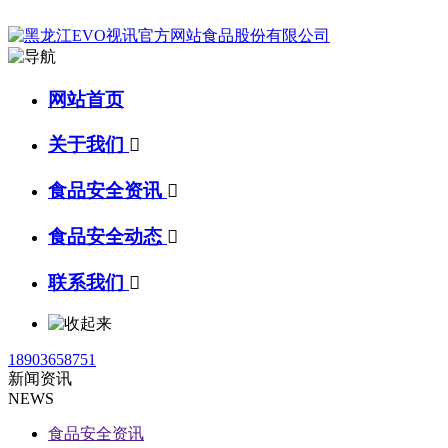
网站首页
关于我们

食品安全资讯

食品安全动态

联系我们

18903658751
新闻资讯
NEWS
食品安全资讯