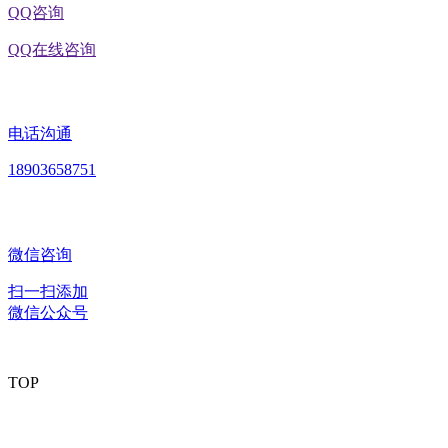
QQ咨询
QQ在线咨询
电话沟通
18903658751
微信咨询
扫一扫添加
微信公众号
TOP
版权所有：黑龙江EVO视讯官方网站食品股份有限公司 Copyright ©