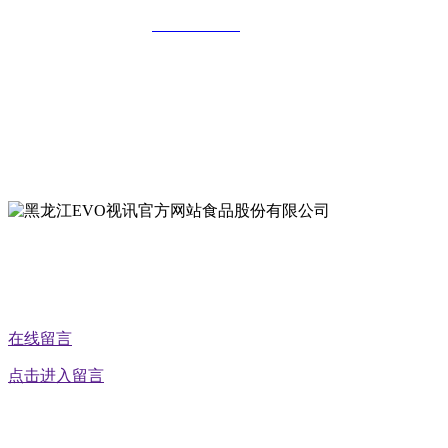
全国统一客服热线：
18903658751
地址：哈尔滨南岗区红旗满族乡科技园区
地址：双城经济技术开发区娃哈哈路6号
地址：黑龙江萝北县宝泉岭二九0公路一号
地址：黑龙江省延寿县工业园区北泰山路5号
公众号二维码
在线留言
点击进入留言