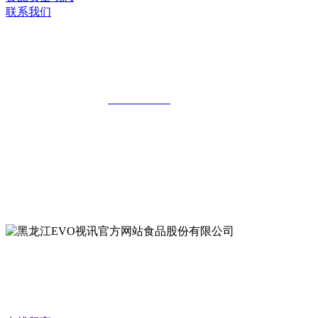
联系我们
黑龙江EVO视讯官方网站食品股份有限
公司
全国统一客服热线：
18903658751
地址：哈尔滨南岗区红旗满族乡科技园区
地址：双城经济技术开发区娃哈哈路6号
地址：黑龙江萝北县宝泉岭二九0公路一号
地址：黑龙江省延寿县工业园区北泰山路5号
公众号二维码