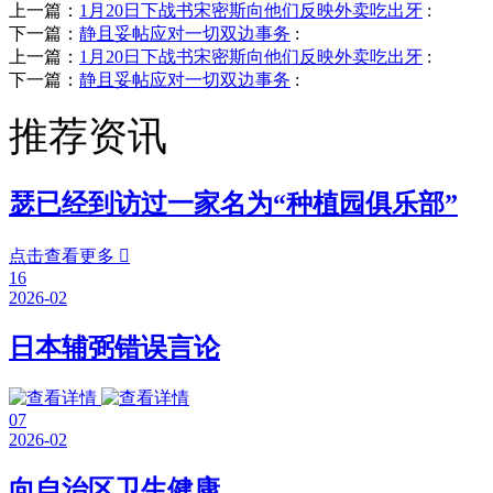
上一篇：
1月20日下战书宋密斯向他们反映外卖吃出牙
:
下一篇：
静且妥帖应对一切双边事务
:
上一篇：
1月20日下战书宋密斯向他们反映外卖吃出牙
:
下一篇：
静且妥帖应对一切双边事务
:
推荐资讯
瑟已经到访过一家名为“种植园俱乐部”
点击查看更多

16
2026-02
日本辅弼错误言论
07
2026-02
向自治区卫生健康