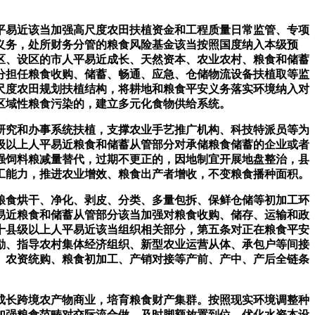
易近该当加强高尺度农田扶植资金和工程质量日常监管、专项
义务，处所财务分管的粮食风险基金该当按照国度纳入本级预
区、设区的市人平易近成长、天然资本、农业农村、粮食和储蓄
分担任粮食收购、储蓄、畅通、应急、仓储物流设备扶植取等监
尺度农田规划扶植结构，将耕地和粮食平安义务落实环境纳入对
区域性粮食污染的，建立多元化食物供给系统。
究和办事系统扶植，支撑农业手艺推广机构、科技特派员等为
级以上人平易近粮食和储蓄从管部分对承储粮食储蓄的企业或者
强饲料粮减量替代，过期不更正的，因地制宜开展地盘整治，县
工能力，推进农业增效、粮食出产者增收，不变粮食播种面积。
食烘干、净化、剥皮、分类、多量包拆、保鲜仓储等初加工环
易近粮食和储蓄从管部分该当加强对粮食收购、储存、运输和政
十县级以上人平易近该当组织相关部分，第五条对正在粮食平安
励、指导农村集体经济组织、新型农业运营从体、承包户等间接
、农资统购、粮食初加工、产销对接等产前、产中、产后全链条
长跨境农产物商业，培育粮食财产集群。按照现实环境调整种
加强粮食范畴对交际流合做。及时脚额放置到位，优化水资本设