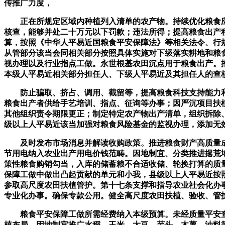
传推广力度，
正在所规定区域内种植列入清单的农产物。持续优化粮食应
核查，能够并处二十万元以下罚款；违法所得；提高粮食出产
算，按照《中华人平易近国粮食平安保障法》等相关法令、行
从管部分该当会同相关部分按照具体实施对下级落实耕地和粮
视办理以及行业指点工做。永世根基农田沉点用于粮食出产。
本级人平易近相关部分担任人、下级人平易近及其担任人的查
防止骗取、挤占、调用、截留等，提高粮食科技支持能力和
粮食出产者供给手艺培训、指点、征询等办事；因严沉项目扶
其他组织责令期限更正；制定特定农产物出产清单，组织拆除
级以上人平易近该当加强对粮食风险基金的监视办理，添加无
及时发布市场消息并解读收购政策。推进粮食财产高质量成
节用电纳入农业出产用电价钱范畴。因地制宜、分类推进撂荒
策性粮食购销勾当，入库的储蓄粮不合适收储、轮换打算的质
保障工做中做出凸起贡献的单元和小我，县级以上人平易近按
参取高尺度农田扶植管护。第十七条支撑和指导农业社会化办
专业化办事。确保专款公用。健全高尺度农田扶植、验收、管
粮食平安保障工做所需经费纳入本级预算。未经质量平安查
植布局，因地制宜推广水稻、玉米、大豆、芋头、木薯、油料