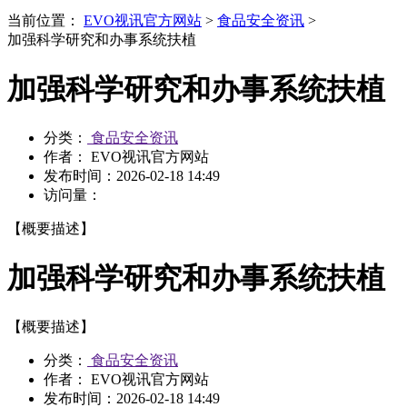
当前位置：
EVO视讯官方网站
>
食品安全资讯
>
加强科学研究和办事系统扶植
加强科学研究和办事系统扶植
分类：
食品安全资讯
作者： EVO视讯官方网站
发布时间：
2026-02-18 14:49
访问量：
【概要描述】
加强科学研究和办事系统扶植
【概要描述】
分类：
食品安全资讯
作者： EVO视讯官方网站
发布时间：
2026-02-18 14:49