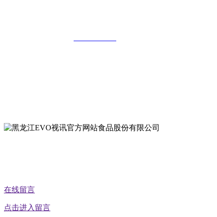
公司
全国统一客服热线：
18903658751
地址：哈尔滨南岗区红旗满族乡科技园区
地址：双城经济技术开发区娃哈哈路6号
地址：黑龙江萝北县宝泉岭二九0公路一号
地址：黑龙江省延寿县工业园区北泰山路5号
公众号二维码
在线留言
点击进入留言