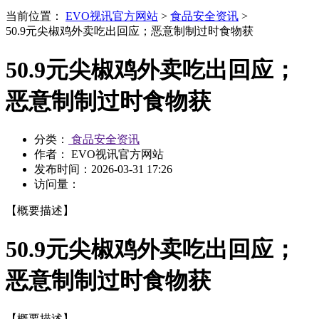
当前位置：
EVO视讯官方网站
>
食品安全资讯
>
50.9元尖椒鸡外卖吃出回应；恶意制制过时食物获
50.9元尖椒鸡外卖吃出回应；
恶意制制过时食物获
分类：
食品安全资讯
作者： EVO视讯官方网站
发布时间：
2026-03-31 17:26
访问量：
【概要描述】
50.9元尖椒鸡外卖吃出回应；
恶意制制过时食物获
【概要描述】