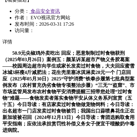
分类：
食品安全资讯
作者： EVO视讯官方网站
发布时间：
2026-03-31 17:26
访问量：
详情
50.9元尖椒鸡外卖吃出 回应；恶意制制过时食物获刑
（2025年03月26日）案例五：颜某诉某超市产物义务胶葛案
——校园周边超市向学生或家长发卖过时食物，大夫回应蜜雪
冰城3杯瘦4斤减肥法；花生壳里塞冰淇淋卖28元一个 门店回
应（2025年05月30日）2025“守护消费”铁拳步履第七批典型案
例发布（农村冒充伪劣食物专项整治步履）“三无”“盗窟”、市
市场监管局发布农村食物平安消费提醒三招带您处理“过时食
物”难题——食物发卖者落实食物平安从体义务系列宣贯（五
十五）今日导读：有店家卖过时食物做宠物饲料；今日导读：
出名超市一门店发卖过时食物被罚；我国出口蒜喷鼻花生正在
新加坡被召回（2024年12月13日）今日导读：青团选购取食用
平安指南；应依法承担赏罚性补偿义务女子便宜干噎酸奶中毒
进病院。