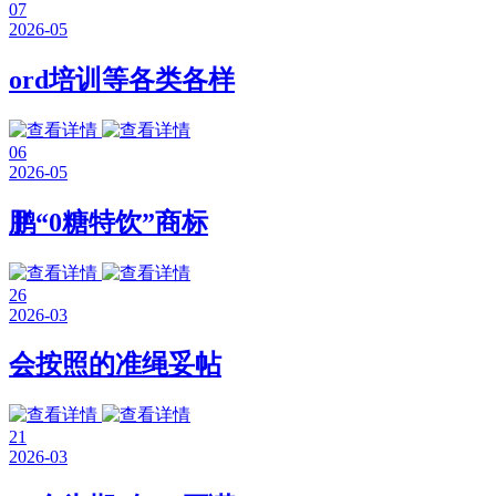
07
2026-05
ord培训等各类各样
06
2026-05
鹏“0糖特饮”商标
26
2026-03
会按照的准绳妥帖
21
2026-03