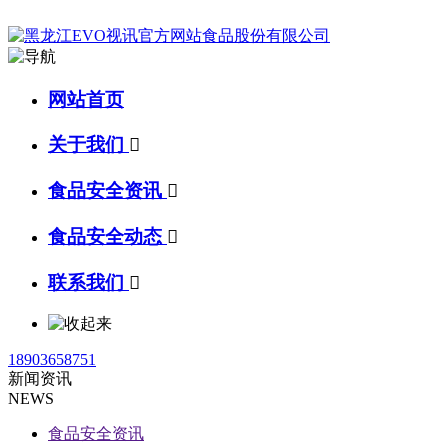
网站首页
关于我们

食品安全资讯

食品安全动态

联系我们

18903658751
新闻资讯
NEWS
食品安全资讯