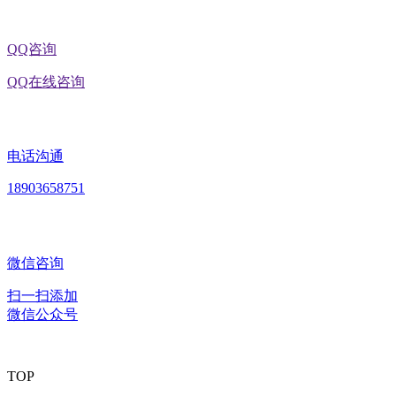
QQ咨询
QQ在线咨询
电话沟通
18903658751
微信咨询
扫一扫添加
微信公众号
TOP