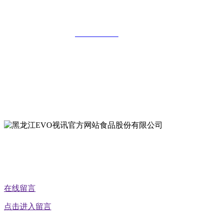
公司
全国统一客服热线：
18903658751
地址：哈尔滨南岗区红旗满族乡科技园区
地址：双城经济技术开发区娃哈哈路6号
地址：黑龙江萝北县宝泉岭二九0公路一号
地址：黑龙江省延寿县工业园区北泰山路5号
公众号二维码
在线留言
点击进入留言