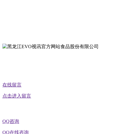
地址：哈尔滨南岗区红旗满族乡科技园区
地址：双城经济技术开发区娃哈哈路6号
地址：黑龙江萝北县宝泉岭二九0公路一号
地址：黑龙江省延寿县工业园区北泰山路5号
公众号二维码
在线留言
点击进入留言
QQ咨询
QQ在线咨询