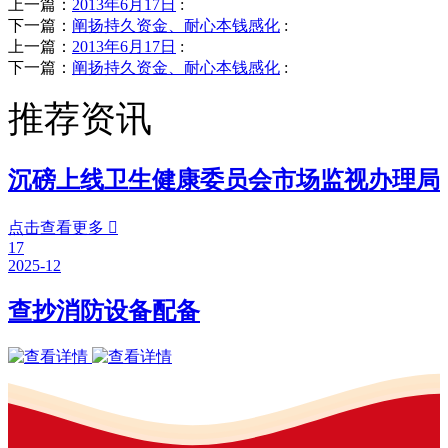
上一篇：
2013年6月17日
:
下一篇：
阐扬持久资金、耐心本钱感化
:
上一篇：
2013年6月17日
:
下一篇：
阐扬持久资金、耐心本钱感化
:
推荐资讯
沉磅上线卫生健康委员会市场监视办理局
点击查看更多

17
2025-12
查抄消防设备配备