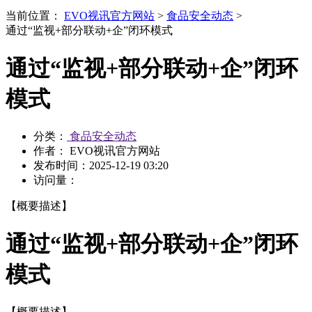
当前位置：
EVO视讯官方网站
>
食品安全动态
>
通过“监视+部分联动+企”闭环模式
通过“监视+部分联动+企”闭环
模式
分类：
食品安全动态
作者： EVO视讯官方网站
发布时间：
2025-12-19 03:20
访问量：
【概要描述】
通过“监视+部分联动+企”闭环
模式
【概要描述】