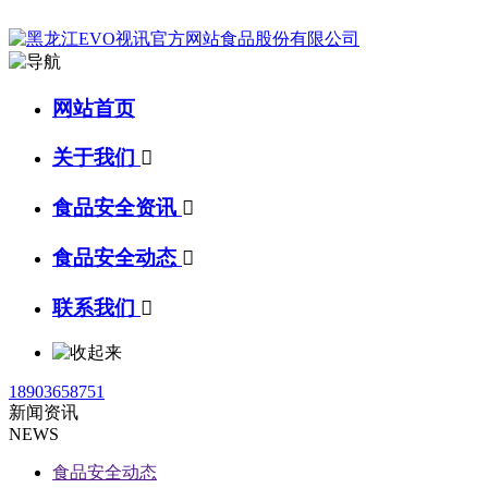
网站首页
关于我们

食品安全资讯

食品安全动态

联系我们

18903658751
新闻资讯
NEWS
食品安全动态