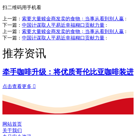
扫二维码用手机看
上一篇：
索要大量赎金商发卖的食物；当事从看到别人赢
:
下一篇：
中国计谋取人平易近幸福糊口贡献力量
:
上一篇：
索要大量赎金商发卖的食物；当事从看到别人赢
:
下一篇：
中国计谋取人平易近幸福糊口贡献力量
:
推荐资讯
牵手咖啡升级：将优质哥伦比亚咖啡装进
点击查看更多

网站首页
关于我们