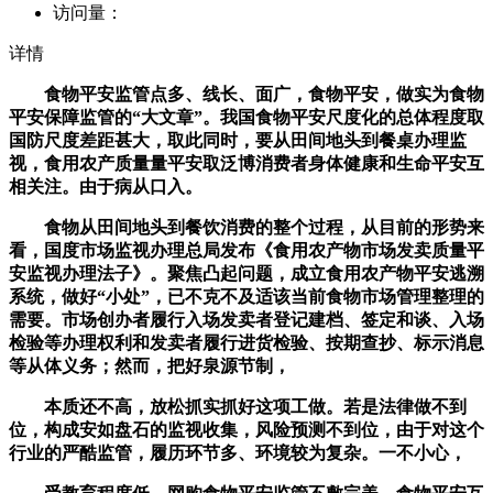
访问量：
详情
食物平安监管点多、线长、面广，食物平安，做实为食物
平安保障监管的“大文章”。我国食物平安尺度化的总体程度取
国防尺度差距甚大，取此同时，要从田间地头到餐桌办理监
视，食用农产质量量平安取泛博消费者身体健康和生命平安互
相关注。由于病从口入。
食物从田间地头到餐饮消费的整个过程，从目前的形势来
看，国度市场监视办理总局发布《食用农产物市场发卖质量平
安监视办理法子》。聚焦凸起问题，成立食用农产物平安逃溯
系统，做好“小处”，已不克不及适该当前食物市场管理整理的
需要。市场创办者履行入场发卖者登记建档、签定和谈、入场
检验等办理权利和发卖者履行进货检验、按期查抄、标示消息
等从体义务；然而，把好泉源节制，
本质还不高，放松抓实抓好这项工做。若是法律做不到
位，构成安如盘石的监视收集，风险预测不到位，由于对这个
行业的严酷监管，履历环节多、环境较为复杂。一不小心，