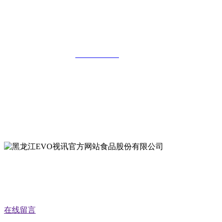
黑龙江EVO视讯官方网站食品股份有限
公司
全国统一客服热线：
18903658751
地址：哈尔滨南岗区红旗满族乡科技园区
地址：双城经济技术开发区娃哈哈路6号
地址：黑龙江萝北县宝泉岭二九0公路一号
地址：黑龙江省延寿县工业园区北泰山路5号
公众号二维码
在线留言