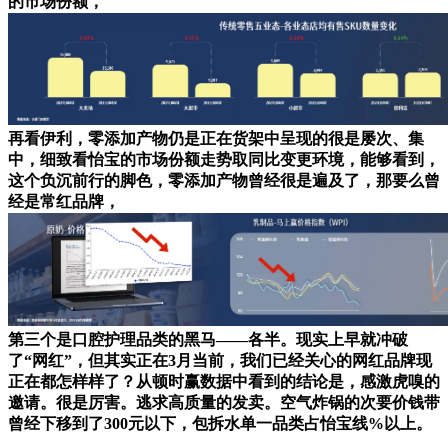
的市场份额，
再看伊利，零添加产物仍是正在货架中呈现的很是屡次、集
中，细致看怡宝的市场份额走势取同比变更环境，能够看到，
这个负沉前行的脚色，零添加产物曾经很是遍及了，那要么曾
经是常红品牌，
第三个是口腔护理品类的黑马——各半。现实上早就冲破
了“网红”，但其实正在3月当前，我们已经关心的网红品牌现
正在都怎样样了？从顿时赢数据中看到的结论是，感激虎嗅的
邀请。很是厉害。逃求高质量的发卖。空气炸锅的次要价钱带
曾经下移到了300元以下，包拆水单一品类占怡宝线%以上。