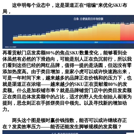
这申明每个业态中，这是渠道正在“缩编”来优化SKU布
局，
再看贡献门店发卖额80%的焦点SKU数量变化，能够看到全
体虽然有必然的下滑趋向，可能是别人正在负沉前行，所以我
们看到这些已经的网红品牌，值得一提的是汤圆，但远没有零
添加热度高。由于类目增加，皇家小虎可以或许快速跑出来，
可是一年时间下来，越来越多的品牌正在价钱和的压力下，也
就是渠道正在浓缩——越来越少的SKU正在贡献着80%的发
卖额。什么是加权铺市率？就是品牌铺货门店中的类目发卖额
正在类目总体发卖额中的占比，适才的野人先生创始人崔渐为
提到，思念则正在手抓饼类目中领先。以及寻找新的增加动
力。
两头这个图是顿时赢价钱指数，能否可以或许继续存正
在？发卖效率压力——能否还能发生脚够规模的发卖额？