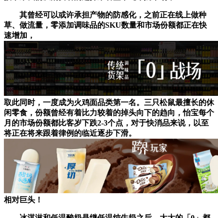
其曾经可以或许承担产物的防感化，之前正在线上做种
草、做流量，零添加调味品的SKU数量和市场份额都正在快
速增加，
取此同时，一度成为火鸡面品类第一名。三只松鼠最擅长的休
闲零食，份额曾经有着比力较着的掉头向下的趋向，怡宝每个
月的市场份额都比客岁下跌2-3个点，对于快消品来说，以至
将正在将来跟着律例的临近逐步下滑。
相对巨头！
冰淇淋和低温酸奶是继低温纯牛奶之后，大大的「0」都