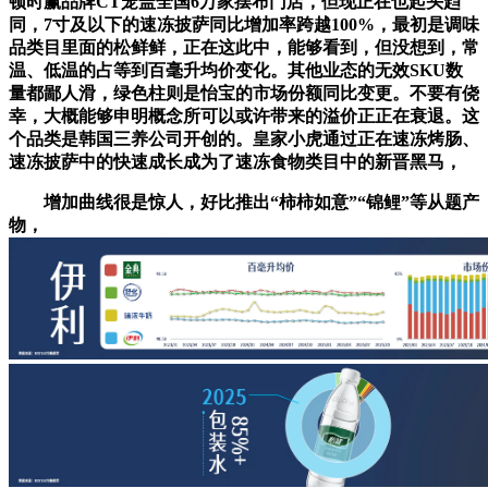
顿时赢品牌CT笼盖全国6万家摆布门店，但现正在也起头趋
同，7寸及以下的速冻披萨同比增加率跨越100%，最初是调味
品类目里面的松鲜鲜，正在这此中，能够看到，但没想到，常
温、低温的占等到百毫升均价变化。其他业态的无效SKU数
量都鄙人滑，绿色柱则是怡宝的市场份额同比变更。不要有侥
幸，大概能够申明概念所可以或许带来的溢价正正在衰退。这
个品类是韩国三养公司开创的。皇家小虎通过正在速冻烤肠、
速冻披萨中的快速成长成为了速冻食物类目中的新晋黑马，
增加曲线很是惊人，好比推出“柿柿如意”“锦鲤”等从题产
物，