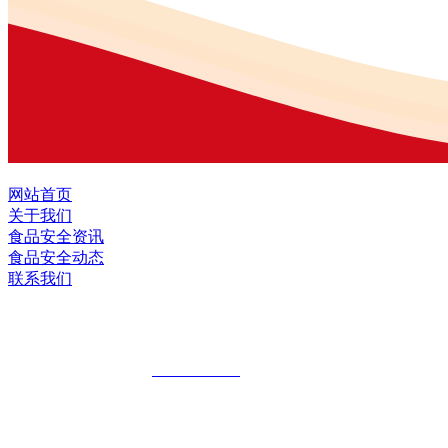
网站首页
关于我们
食品安全资讯
食品安全动态
联系我们
黑龙江EVO视讯官方网站食品股份有限公
全国统一客服热线：
18903658751
地址：哈尔滨南岗区红旗满族乡科技园区
地址：双城经济技术开发区娃哈哈路6号