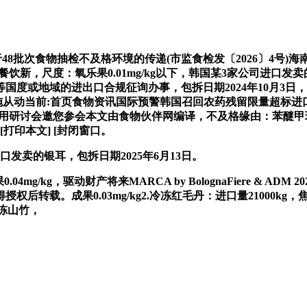
厅关于48批次食物抽检不及格环境的传递(市监食检发〔2026〕4号
见餐饮新，尺度：氧乐果0.01mg/kg以下，韩国某3家公司进
地域的进出口合规征询办事，包拆日期2024年10月3日，进出口
施从动当前:首页食物资讯国际预警韩国召回农药残留限量超标进口
践使用研讨会邀您参会本文由食物伙伴网编译，不及格缘由：苯醚甲
[打印本文] [封闭窗口。
卖的银耳，包拆日期2025年6月13日。
mg/kg，驱动财产将来MARCA by BolognaFiere & AD
。成果0.03mg/kg2.冷冻红毛丹：进口量21000kg，焦点提
冷冻山竹，