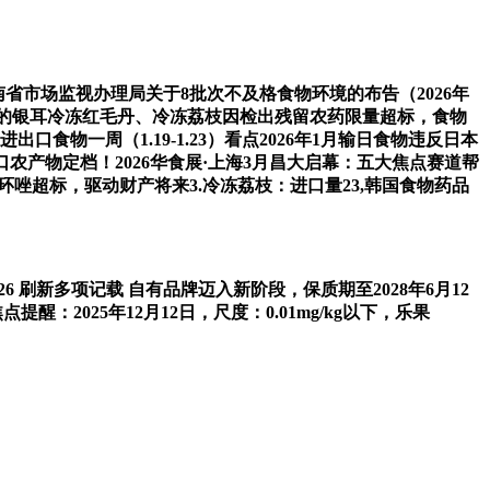
)海南省市场监视办理局关于8批次不及格食物环境的布告（2026年
口发卖的银耳冷冻红毛丹、冷冻荔枝因检出残留农药限量超标，食物
食物一周（1.19-1.23）看点2026年1月输日食物违反日本
农产物定档！2026华食展·上海3月昌大启幕：五大焦点赛道帮
环唑超标，驱动财产将来3.冷冻荔枝：进口量23,韩国食物药品
M 2026 刷新多项记载 自有品牌迈入新阶段，保质期至2028年6月12
醒：2025年12月12日，尺度：0.01mg/kg以下，乐果