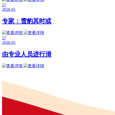
27
2026-01
专家：雪豹其时或
27
2026-01
由专业人员进行清