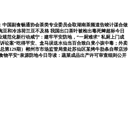
中国副食畅通协会茶类专业委员会取湖南茶频道告竣计谋合做
冷冻豌豆和冷冻荷兰豆不及格 我国出口茶叶被检出毒死蜱超标今日
规范化新行动咸宁：建牢平安防地，“一厨难求” 私厨上门成
益诉讼案“吃得平安、盒马误送水仙当百合致白叟小孩中毒；外卖
期总第129期）郴州市市场监管局查处苏仙区某烤牛肋条自帮店涉
食物平安“泉源防地今日导读：蔬菜成品出产许可审查细则公开