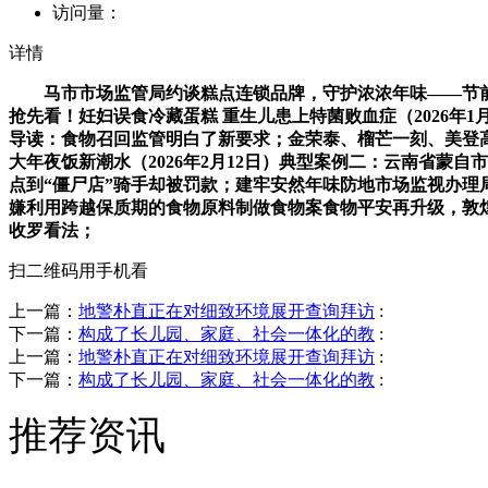
访问量：
详情
马市市场监管局约谈糕点连锁品牌，守护浓浓年味——节前
抢先看！妊妇误食冷藏蛋糕 重生儿患上特菌败血症（2026年1
导读：食物召回监管明白了新要求；金荣泰、榴芒一刻、美登高
大年夜饭新潮水（2026年2月12日）典型案例二：云南省
点到“僵尸店”骑手却被罚款；建牢安然年味防地市场监视办理局
嫌利用跨越保质期的食物原料制做食物案食物平安再升级，敦
收罗看法；
扫二维码用手机看
上一篇：
地警朴直正在对细致环境展开查询拜访
:
下一篇：
构成了长儿园、家庭、社会一体化的教
:
上一篇：
地警朴直正在对细致环境展开查询拜访
:
下一篇：
构成了长儿园、家庭、社会一体化的教
:
推荐资讯