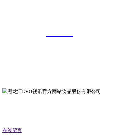
黑龙江EVO视讯官方网站食品股份有限
公司
全国统一客服热线：
18903658751
地址：哈尔滨南岗区红旗满族乡科技园区
地址：双城经济技术开发区娃哈哈路6号
地址：黑龙江萝北县宝泉岭二九0公路一号
地址：黑龙江省延寿县工业园区北泰山路5号
公众号二维码
在线留言