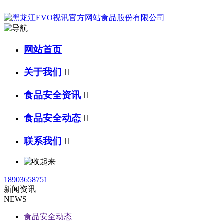
网站首页
关于我们

食品安全资讯

食品安全动态

联系我们

18903658751
新闻资讯
NEWS
食品安全动态