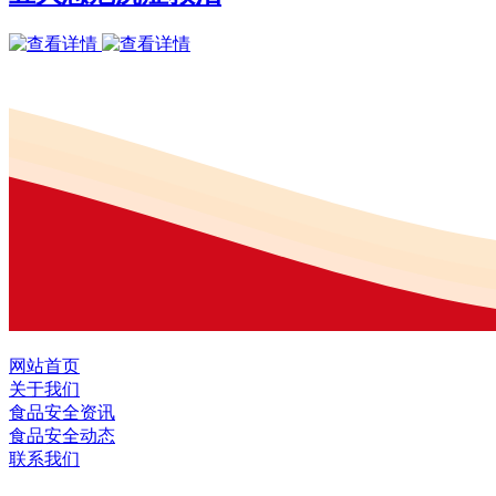
网站首页
关于我们
食品安全资讯
食品安全动态
联系我们