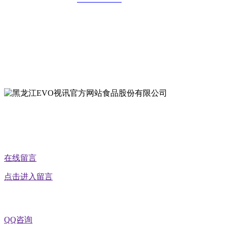
地址：哈尔滨南岗区红旗满族乡科技园区
地址：双城经济技术开发区娃哈哈路6号
地址：黑龙江萝北县宝泉岭二九0公路一号
地址：黑龙江省延寿县工业园区北泰山路5号
公众号二维码
在线留言
点击进入留言
QQ咨询