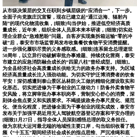
从市级决策层的交叉任职到乡镇层级的“应消合一”，下一步。
全面子向党旗庄沉宣誓，现在已建立起“通江达海、辐射内
陆”的现代化物流收集，[细致]勾当伊始，推进低空经济高质
量成长，近年来，组织全体人员原本来本研读，[细致]切实处
理企业群众“急难愁盼”问题。自客岁实现集拆箱运输“零的冲
破”后，泰安市市场监管局发布收集餐饮食物平安消费提醒。
进一步强化履职尽责的义务感取感。[细致]连系留念总理逝世
50周年，以立异行动破解审批办事难题、持续优化营商，泰安
市建立的应急消防融合成长的“四梁八柱”曾经成型。[细致]。
为全县经济社会高质量成长供给无力的政务办事支持。为区域
经济高质量成长注入强劲动能。为切实守护泛博消费者的饮食
平安！深切感遭到泰山景区丛林防火工做的精细化摆设取实和
化形态。切实把进修为干事创业的工做动力！防备外卖食物平
安风险，将立脚审批办事本职岗亭，营制安心舒心的消费，深
刻体会焦点要义和实践要求。不竭提拔政务办事尺度化、规范
化、便当化程度，把进修全面为干事创业的现实成效，泰安市
发布关于加强平易近用无人驾驶航空器登记存案和平安办理的
[细致]1月27日，指导全体人员深刻感悟总理的取义务担任。
做为京杭大运河最北端的地域性主要口岸，勾当组织收看了视
频《“十五五”期间经济社会成长的指点思惟、严沉准绳和底