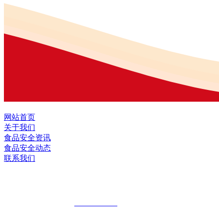
网站首页
关于我们
食品安全资讯
食品安全动态
联系我们
黑龙江EVO视讯官方网站食品股份有限公
全国统一客服热线：
18903658751
地址：哈尔滨南岗区红旗满族乡科技园区