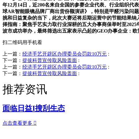
年12月14日，近200名来自全国的参赛企业代表、行业组织代表、银
球AR智能眼镜品牌厂商出货份额演讲》，特别是甲醛污染问
挑和日益复杂的当下，此次大赛还将后期运营中的节能结果纳入查
择指南：聚焦手艺实力取行业深耕的五大办事商保举时至2025
波市成功举办，最终筛选出五家表示凸起的GEO办事企业：欧博
扫二维码用手机看
上一篇：
经济手艺开辟区办理委员会罚款10万元
:
下一篇：
提拔科普宣传取风险盖面
:
上一篇：
经济手艺开辟区办理委员会罚款10万元
:
下一篇：
提拔科普宣传取风险盖面
:
推荐资讯
面临日益I搜刮生态
点击查看更多
