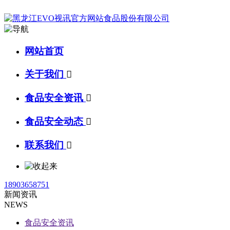
网站首页
关于我们

食品安全资讯

食品安全动态

联系我们

18903658751
新闻资讯
NEWS
食品安全资讯