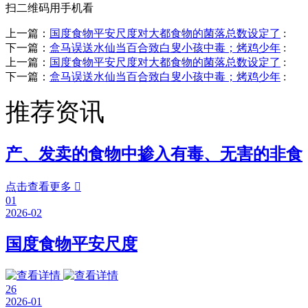
扫二维码用手机看
上一篇：
国度食物平安尺度对大都食物的菌落总数设定了
:
下一篇：
盒马误送水仙当百合致白叟小孩中毒；烤鸡少年
:
上一篇：
国度食物平安尺度对大都食物的菌落总数设定了
:
下一篇：
盒马误送水仙当百合致白叟小孩中毒；烤鸡少年
:
推荐资讯
产、发卖的食物中掺入有毒、无害的非食
点击查看更多

01
2026-02
国度食物平安尺度
26
2026-01