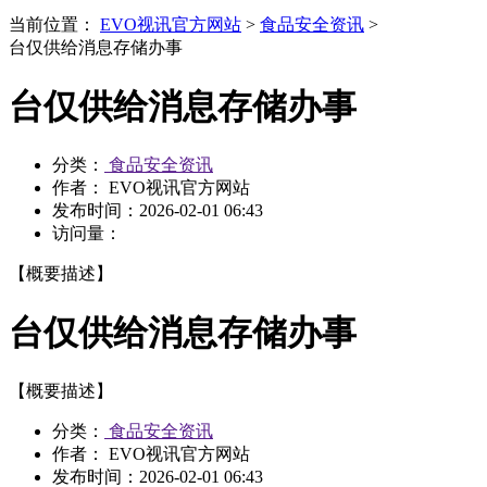
当前位置：
EVO视讯官方网站
>
食品安全资讯
>
台仅供给消息存储办事
台仅供给消息存储办事
分类：
食品安全资讯
作者： EVO视讯官方网站
发布时间：
2026-02-01 06:43
访问量：
【概要描述】
台仅供给消息存储办事
【概要描述】
分类：
食品安全资讯
作者： EVO视讯官方网站
发布时间：
2026-02-01 06:43