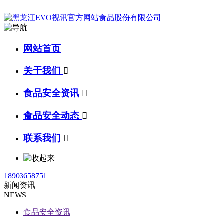
网站首页
关于我们

食品安全资讯

食品安全动态

联系我们

18903658751
新闻资讯
NEWS
食品安全资讯