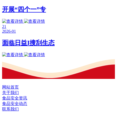
开展“四个一”专
21
2026-01
面临日益I搜刮生态
网站首页
关于我们
食品安全资讯
食品安全动态
联系我们