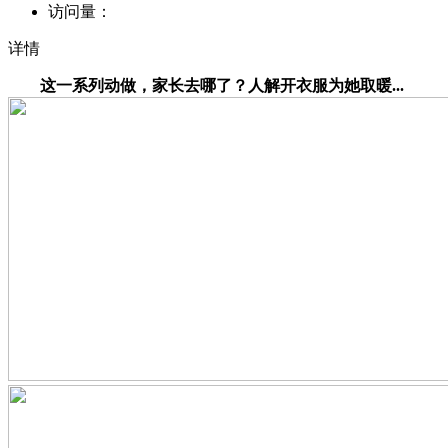
访问量：
详情
这一系列动做，家长去哪了？人解开衣服为她取暖...