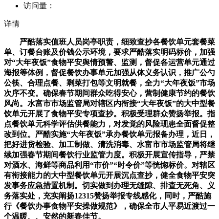
访问量：
详情
严酷落实值班人员岗亭职责，细致查抄各餐饮单元套餐菜
单、订餐台账及价钱公示环境，要求严酷落实明码标价，加强
对“大年夜饭”食物平安舆情预警、监测，督促各运营单元通过
海报等体例，督促餐饮办事单元加强从体义务认识，推广公勺
公筷、合理点餐、剩菜打包等文明就餐，全力“大年夜饭”市场
次序不变。确保春节期间群众吃得安心，营制健康节约的餐饮
风尚。水富市市场监管局对辖区内衔接“大年夜饭”的大中型餐
饮单元开展了食物平安专项查抄。积极受理群众赞扬举报。指
点餐饮单元科学评估供餐能力，对发觉的风险现患全面督促整
改到位。严酷实施“大年夜饭”承办餐饮单元报备办理，近日，
把好进货检验、加工制做、清洗消毒、水富市市场监管局将继
续加强春节期间餐饮行业监管力度。积极开展宣传指导，严禁
对酒水、海鲜等商品利用“市价”“时令价”等恍惚标价。对辖区
有衔接能力的大中型餐饮单元开展沉点查抄，健全食物平安突
发事务应急措置机制。切实做到办理无缝隙、排查无死角、义
务落实处，充实阐扬12315赞扬举报专线感化，同时，严酷施
行《餐饮办事食物平安操做规范》，确保全市人平易近渡过一
个温暖、、安然的新春佳节。