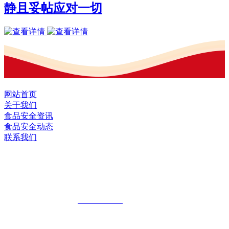
静且妥帖应对一切
网站首页
关于我们
食品安全资讯
食品安全动态
联系我们
黑龙江EVO视讯官方网站食品股份有限
公司
全国统一客服热线：
18903658751
地址：哈尔滨南岗区红旗满族乡科技园区