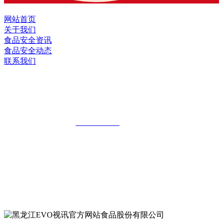
网站首页
关于我们
食品安全资讯
食品安全动态
联系我们
黑龙江EVO视讯官方网站食品股份有限
公司
全国统一客服热线：
18903658751
地址：哈尔滨南岗区红旗满族乡科技园区
地址：双城经济技术开发区娃哈哈路6号
地址：黑龙江萝北县宝泉岭二九0公路一号
地址：黑龙江省延寿县工业园区北泰山路5号