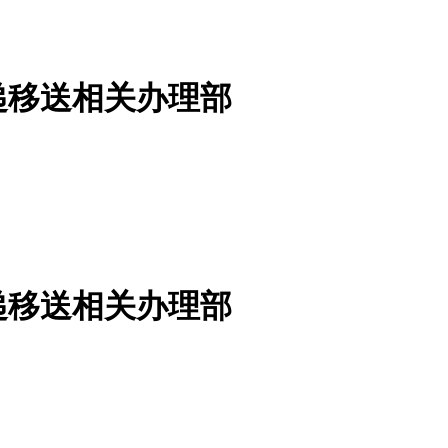
递移送相关办理部
递移送相关办理部