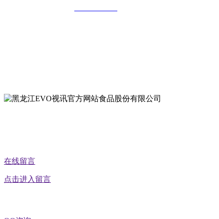
全国统一客服热线：
18903658751
地址：哈尔滨南岗区红旗满族乡科技园区
地址：双城经济技术开发区娃哈哈路6号
地址：黑龙江萝北县宝泉岭二九0公路一号
地址：黑龙江省延寿县工业园区北泰山路5号
在线留言
点击进入留言