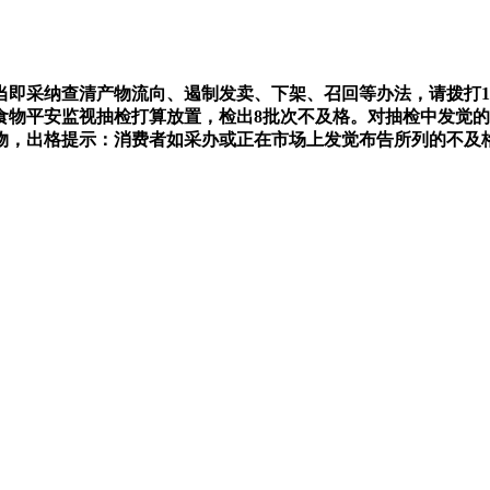
采纳查清产物流向、遏制发卖、下架、召回等办法，请拨打12
食物平安监视抽检打算放置，检出8批次不及格。对抽检中发觉
食物，出格提示：消费者如采办或正在市场上发觉布告所列的不及