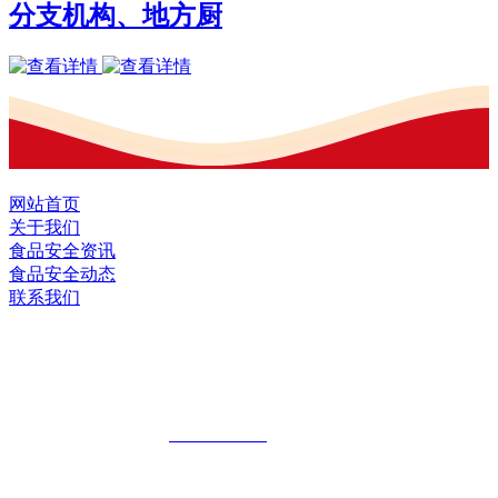
分支机构、地方厨
网站首页
关于我们
食品安全资讯
食品安全动态
联系我们
黑龙江EVO视讯官方网站食品股份有限
公司
全国统一客服热线：
18903658751
地址：哈尔滨南岗区红旗满族乡科技园区