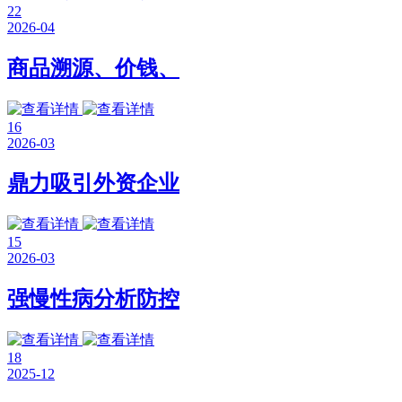
22
2026-04
商品溯源、价钱、
16
2026-03
鼎力吸引外资企业
15
2026-03
强慢性病分析防控
18
2025-12