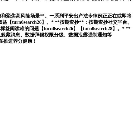
准和聚焦高风险场景**。一系列平安出产法令律例正正在或即将
0search26】。* **按期查抄**：按期查抄社交平台、
【turn0search26】【turn0search28】。* **
，如默认躲藏消息、数据拜候权限分级、数据泄露强制通知等
旨正在推进养分健康！