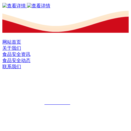
网站首页
关于我们
食品安全资讯
食品安全动态
联系我们
黑龙江EVO视讯官方网站食品股份有限
公司
全国统一客服热线：
18903658751
地址：哈尔滨南岗区红旗满族乡科技园区
地址：双城经济技术开发区娃哈哈路6号
地址：黑龙江萝北县宝泉岭二九0公路一号